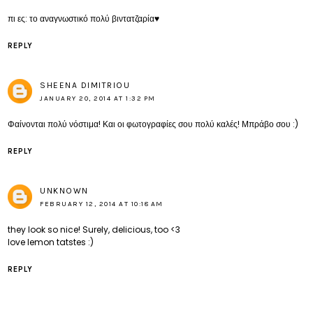
πι ες: το αναγνωστικό πολύ βιντατζαρία♥
REPLY
SHEENA DIMITRIOU
JANUARY 20, 2014 AT 1:32 PM
Φαίνονται πολύ νόστιμα! Και οι φωτογραφίες σου πολύ καλές! Μπράβο σου :)
REPLY
UNKNOWN
FEBRUARY 12, 2014 AT 10:18 AM
they look so nice! Surely, delicious, too <3
love lemon tatstes :)
REPLY