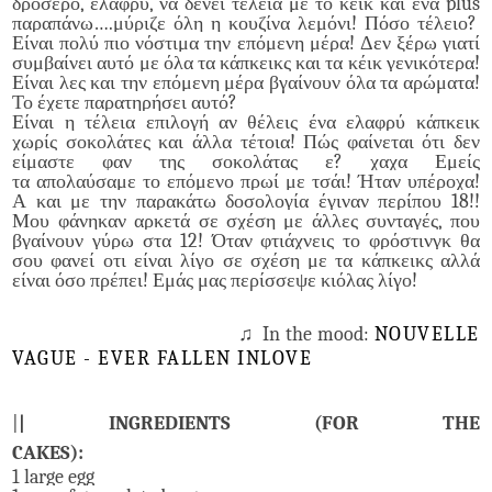
δροσερό, ελαφρύ, να δένει τέλεια με το κέικ και ένα
plus
παραπάνω….μύριζε όλη η κουζίνα λεμόνι!
Πόσο τέλειο?
Είναι πολύ πιο νόστιμα την επόμενη μέρα! Δεν ξέρω γιατί
συμβαίνει αυτό με όλα τα κάπκεικς και τα κέικ γενικότερα!
Είναι λες και την επόμενη μέρα βγαίνουν όλα τα αρώματα!
Το έχετε παρατηρήσει αυτό?
Είναι η τέλεια επιλογή αν θέλεις ένα ελαφρύ κάπκεικ
χωρίς σοκολάτες και άλλα τέτοια!
Πώς φαίνεται ότι δεν
είμαστε φαν της
σοκολάτας
ε? χαχα Εμείς
τα
απολαύσαμε
το επόμενο πρωί με τσάι!
Ήταν υπέροχα!
Α και με την παρακάτω δοσολογία έγιναν περίπου 18!!
Μου φάνηκαν αρκετά σε σχέση με άλλες συνταγές, που
βγαίνουν γύρω στα 12!
Όταν φτιάχνεις το φρόστινγκ θα
σου φανεί οτι είναι λίγο σε σχέση με τα κάπκεικς αλλά
είναι όσο πρέπει!
Εμάς μας περίσσεψε κιόλας λίγο!
♫
In the mood
:
NOUVELLE
VAGUE - EVER FALLEN INLOVE
|
| INGREDIENTS (FOR THE
CAKES):
1 large egg