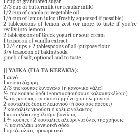
1 cup of granulated sugar
2/3 cup of buttermilk (
or regular milk)
1/2 cup of canola or vegetable oil
1/4 cup of lemon juice (freshly squeezed if possible)
2 tablespoons of lemon zest (or more to taste if you're
really into lemon)
2 tablespoons of Greek yogurt or sour cream
1 teaspoon of vanilla extract
1 3/4 cups + 2 tablespoons of all-purpose flour
3/4 teaspoon of baking soda
pinch of salt, optional and to taste
|| ΥΛΙΚΑ (ΓΙΑ ΤA ΚΕKAKIA):
1
αυγό
1 κούπα ζάχαρη
2/3 της κούπας ξυνόγαλα
(ή κανονικό γάλα)
½ της κούπας λάδι (χρησιμοποιήσαμε καλαμποκέλαιο)
¼ της κούπας φρεσκοστυμμένο χυμό λεμονιού
2 κουταλιές ξύσμα λεμονιού (ή όσο σας αρέσει)
2 κουταλιές γιαούρτι ή κρέμα γάλακτος
1 κουταλάκι εκχύλισμα βανίλιας
1 ¾ κούπες +2 κουταλιές αλεύρι για όλες της χρήσεις
¾ κουταλάκι μαγειρική σόδα
1 πρέζα αλάτι, προαιρετικά