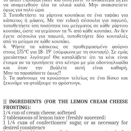
να αναμειχθούν όλα τα υλικά καλά. Μην ανακατεύετε
όμως για πολύ ώρα.
3. Τοποθετήστε τα χάρτινα κουπάκια σε ένα ταψάκι για
κάπκεικς ή μάφινς.
Με την ειδική σέσουλα για παγωτό,
τοποθετήστε ίση ποσότητα του μείγματος σε κάθε χάρτινο
κουπάκι, ώστε να γεμίσουν τα ¾ από κάθε κουπάκι. Αν δεν
έχετε σέσουλα για παγωτό, τοποθετήστε δύο κουταλιές
από το μείγμα σε κάθε κουπάκι.
4. Ψήστε τα κάπκεικς σε προθερμασμένο φούρνο
στους
175°
C
για
18-
19’ (σύμφωνα με τη συνταγή). Σε εμάς
χρειάστηκε λιγότερο!
Θα καταλάβετε ότι τα κέικ είναι
έτοιμα αν τα τρυπήσετε στο κέντρο με μία οδοντογλυφίδα
και όταν την βγάλετε αυτή είναι καθαρή.
Μην
τα
παραψήσετε
όμως!!
5. Τα αφήνουμε να κρυώσουν τελείως σε ένα δίσκο και
ξεκινάμε να φτιάξουμε το φρόστινγκ.
|| INGREDIENTS (FOR THE LEMON CREAM CHEESE
FROSTING):
1/4 cup of cream cheese, softened
2 tablespoons of lemon juice (freshly squeezed)
1 1/4 cups of confectioners' sugar, or as necessary for
desired consistency