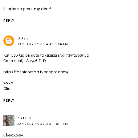
it looks so great my dear!
REPLY
SUBZ
JANUARY 17, 2014 AT 9:56 AM
Κατι μου λεει οτι αυτα τα κεκακια ειναι πεντανοστιμα!
Θα τα φτιαξω & εγω! :D :D
http://fashionofad.blogspot.com/
xo xo
Olie
REPLY
KATE V
JANUARY 17, 2014 AT 12:11 PM
θέλωωωωω