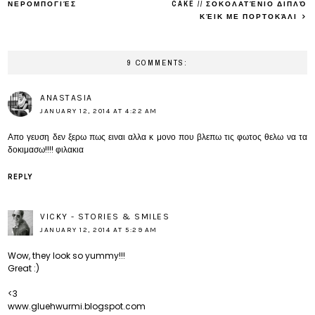
ΝΕΡΟΜΠΟΓΙΈΣ
CAKE // ΣΟΚΟΛΑΤΈΝΙΟ ΔΙΠΛΌ
ΚΈΙΚ ΜΕ ΠΟΡΤΟΚΆΛΙ
9 COMMENTS:
ANASTASIA
JANUARY 12, 2014 AT 4:22 AM
Απο γευση δεν ξερω πως ειναι αλλα κ μονο που βλεπω τις φωτος θελω να τα
δοκιμασω!!!! φιλακια
REPLY
VICKY - STORIES & SMILES
JANUARY 12, 2014 AT 5:29 AM
Wow, they look so yummy!!!
Great :)
<3
www.gluehwurmi.blogspot.com