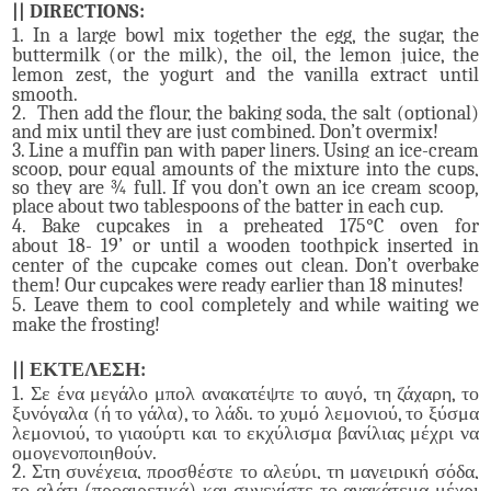
|| DIRECTIONS:
1.
In
a large bowl mix together the egg, the sugar, the
buttermilk (
or the milk)
, the oil, the lemon juice, the
lemon zest, the yogurt and the vanilla extract until
smooth.
2. Then add the flour, the baking soda, the salt (optional)
and mix until they are just combined. Don’t overmix!
3. Line a muffin pan with paper liners. Using an ice-cream
scoop, pour equal amounts of the mixture into the cups,
so they are ¾ full. If you don’t own an ice cream scoop,
place about two tablespoons of the batter in each cup.
4. Bake cupcakes
in a preheated 175°C oven for
about
18-
19’
or until a wooden toothpick inserted in
center of the cupcake comes out clean. Don’t overbake
them!
Our cupcakes were ready earlier than 18 minutes!
5.
Leave them to cool completely and while waiting we
make the frosting!
|| ΕΚΤΕΛΕΣΗ:
1.
Σε
ένα
μεγάλο
μπολ
ανακατέψτε
το
αυγό,
τη
ζάχαρη, το
ξυνόγαλα (ή το γάλα), το λάδι. το χυμό λεμονιού, το ξύσμα
λεμονιού, το γιαούρτι και το εκχύλισμα βανίλιας μέχρι να
ομογενοποιηθούν.
2. Στη συνέχεια, προσθέστε το αλεύρι, τη μαγειρική σόδα,
το αλάτι (προαιρετικά) και συνεχίστε το ανακάτεμα μέχρι