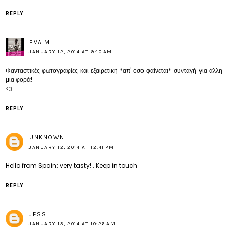
REPLY
EVA M.
JANUARY 12, 2014 AT 9:10 AM
Φανταστικές φωτογραφίες και εξαιρετική *απ' όσο φαίνεται* συνταγή για άλλη
μια φορά!
<3
REPLY
UNKNOWN
JANUARY 12, 2014 AT 12:41 PM
Hello from Spain: very tasty! . Keep in touch
REPLY
JESS
JANUARY 13, 2014 AT 10:26 AM