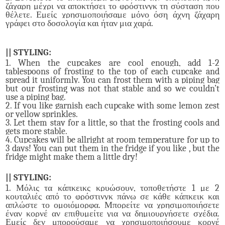
ζάχαρη μέχρι να αποκτήσει το φρόστινγκ τη σύσταση που
θέλετε. Εμείς χρησιμοποιήσαμε μόνο όση άχνη ζάχαρη
γράφει στο δοσολογία και ήταν μια χαρά.
|| STYLING:
1. When the cupcakes are cool enough, add 1-2
tablespoons of frosting to the top of each cupcake and
spread it uniformly. You can frost them with a piping bag
but our frosting was not that stable and so we couldn’t
use a piping bag.
2. If you like garnish each cupcake with some lemon zest
or yellow sprinkles.
3. Let them stay for a little, so that the frosting cools and
gets more stable.
4. Cupcakes will be allright at room temperature for up to
3 days! You can put them in the fridge if you like , but the
fridge might make them a little dry!
|| STYLING:
1. Μόλις τα κάπκεικς κρυώσουν, τοποθετήστε 1 με 2
κουταλιές από το φρόστινγκ πάνω σε κάθε κάπκεικ και
απλώστε το ομοιόμορφα. Μπορείτε να χρησιμοποιήσετε
έναν κορνέ αν επιθυμείτε για να δημιουργήσετε σχέδια.
Εμείς δεν μπορούσαμε να χρησιμοποιήσουμε κορνέ