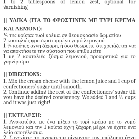
1 to 2 tablespoons of lemon zest, optional for
garnishing
|| ΥΛΙΚΑ
(ΓΙΑ
Τ
O
ΦΡΟΣΤΙΝΓΚ ΜΕ ΤΥΡΙ ΚΡΕΜΑ
ΚΑΙ ΛΕΜΟΝΙ):
¼ της κούπας τυρί κρέμα, σε θερμοκρασία δωματίου
2 κουταλιές φρεσκοστυμμένο χυμό λεμονιού
1 ¼ κούπες άχνη ζάχαρη, ή όσο θεωρείτε ότι χρειάζεται για
να αποκτήσετε την σύσταση που επιθυμείτε
1 με 2 κουταλιές ξύσμα λεμονιού, προαιρετικά για το
γαρνίρισμα
|| DIRECTIONS:
1.
Mix the cream cheese with the lemon juice and 1 cup of
confectioners’ sugar until smooth.
2. Continue adding the rest of the confectioners’ sugar till
you have the desired consistency. We added 1 and ¼ cups
and it was just right!
|| ΕΚΤΕΛΕΣΗ:
1. Ανακατέψτε με ένα μίξερ το τυρί κρέμα με το χυμό
λεμονιού και την 1 κούπα άχνη ζάχαρη μέχρι νε έχετε ένα
λείο αποτέλεσμα.
2. Συνεχίστε το ανακάτεμα ρίχνοντας την υπόλοιπη άχνη