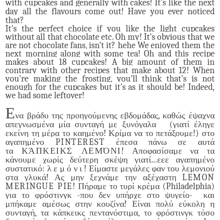
with cupcakes and generally with cakes! It's like the next
day all the flavours come out! Have you ever noticed
that?
It's the perfect choice if you like the light cupcakes
without all that chocolate etc. Oh my! It's obvious that we
are not chocolate fans, isn't it? hehe We enjoyed them the
next morning along with some tea! Oh and this recipe
makes about 18 cupcakes! A big amount of them in
contrary with other recipes that make about 12! When
you're making the frosting, you'll think that's is not
enough for the cupcakes but it's as it should be! Indeed,
we had some leftover!
E
να βράδυ της προηγούμενης εβδομάδας, καθώς έψαχνα
απεγνωσμένα μία συνταγή με ξυνόγαλα
(γιατί έληγε
εκείνη τη μέρα το καημένο!
Κρίμα να το πετάξουμε!) στο
αγαπημένο
PINTEREST
έπεσα πάνω σε αυτά
τα
ΚΆΠΚΕΙΚΣ ΛΕΜΌΝΙ
! Αποφασίσαμε να τα
κάνουμε χωρίς δεύτερη σκέψη γιατί...εεε αγαπημένο
συστατικό: λ ε μ ό ν ι ! Είμαστε μεγάλες φαν του λεμονιού
στα γλυκά!
Ας μην ξεχνάμε την αξέχαστη
LEMON
MERINGUE
PIE
! Πήραμε το τυρί κρέμα (
Philadelphia
)
για το φρόστινγκ -που δεν υπήρχε στο ψυγείο-
και
μπήκαμε αμέσως στην κουζίνα! Είναι πολύ εύκολη η
συνταγή, τα κάπκεικς πεντανόστιμα, το φρόστινγκ τόσο