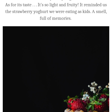
As for its taste . . . It's so light and fruity! It reminded us
the strawberry yoghurt we were eating as kids. Α smell,
full of memories.