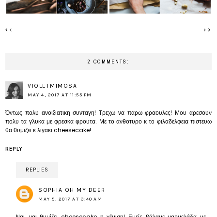
2 COMMENTS:
VIOLETMIMOSA
MAY 4, 2017 AT 11:55 PM
Όντως πολυ ανοιξιατικη συνταγη! Τρεχω να παρω φραουλες! Μου αρεσουν
πολυ τα γλυκα με φρεσκα φρουτα. Με το ανθοτυρο κ το φιλαδελφεια πιστευω
θα θυμιζει κ λιγακι cheesecake!
REPLY
REPLIES
SOPHIA OH MY DEER
MAY 5, 2017 AT 3:40 AM
Nαι, ναι θυμίζει cheesecake η γέμιση! Εμείς βάλαμε μαρμελάδα με