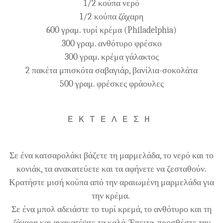
1/2 κούπα νερό
1/2 κούπα ζάχαρη
600 γραμ. τυρί κρέμα (Philadelphia)
300 γραμ. ανθότυρο φρέσκο
300 γραμ. κρέμα γάλακτος
2 πακέτα μπισκότα σαβαγιάρ, βανίλια-σοκολάτα
500 γραμ. φρέσκες φράουλες
E K T E Λ Ε Σ Η
Σε ένα κατσαρολάκι βάζετε τη μαρμελάδα, το νερό και το
κονιάκ, τα ανακατεύετε και τα αφήνετε να ζεσταθούν.
Κρατήστε μισή κούπα από την αραιωμένη μαρμελάδα για
την κρέμα.
Σε ένα μπολ αδειάστε το τυρί κρεμά, το ανθότυρο και τη
ζάχαρη και ανακατέψτε τα καλά. Έπειτα, προσθέστε την