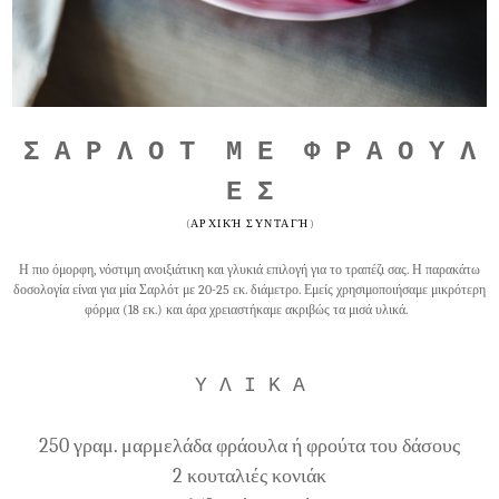
Σ Α Ρ Λ Ο Τ Μ Ε Φ Ρ Α Ο Υ Λ
Ε Σ
(
ΑΡΧΙΚΉ ΣΥΝΤΑΓΉ
)
Η πιο όμορφη, νόστιμη ανοιξιάτικη και γλυκιά επιλογή για το τραπέζι σας. Η παρακάτω
δοσολογία είναι για μία Σαρλότ με 20-25 εκ. διάμετρο. Εμείς χρησιμοποιήσαμε μικρότερη
φόρμα (18 εκ.) και άρα χρειαστήκαμε ακριβώς τα μισά υλικά.
Υ Λ Ι Κ Α
250 γραμ. μαρμελάδα φράουλα ή φρούτα του δάσους
2 κουταλιές κονιάκ