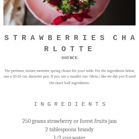
S T R A W B E R R I E S C H A
R L O T T E
(
SOURCE
)
The prettiest, tastier, sweetier, spring choice for your table. For the ingredients below,
use a 20-25 cm. diameter pan. If you use a smaller one (18cm.) like we did, you'll need
.
the exact half ingredients
I N G R E D I E N T S
250 grams strawberry or forest fruits jam
2 tablespoons brandy
1/2 cup water