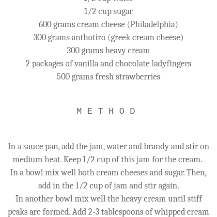
1/2 cup sugar
600 grams cream cheese (Philadelphia)
300 grams anthotiro (greek cream cheese)
300 grams heavy cream
2 packages of vanilla and chocolate ladyfingers
500 grams fresh strawberries
M E T H O D
In a sauce pan, add the jam, water and brandy and stir on
medium heat. Keep 1/2 cup of this jam for the cream.
In a bowl mix well both cream cheeses and sugar. Then,
add in the 1/2 cup of jam and stir again.
In another bowl mix well the heavy cream until stiff
peaks are formed. Add 2-3 tablespoons of whipped cream