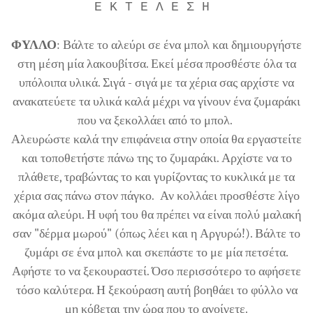
E K T E Λ Ε Σ Η
ΦΥΛΛΟ
: Βάλτε το αλεύρι σε ένα μπολ και δημιουργήστε
στη μέση μία λακουβίτσα. Εκεί μέσα προσθέστε όλα τα
υπόλοιπα υλικά. Σιγά - σιγά με τα χέρια σας αρχίστε να
ανακατεύετε τα υλικά καλά μέχρι να γίνουν ένα ζυμαράκι
που να ξεκολλάει από το μπολ.
Αλευρώστε καλά την επιφάνεια στην οποία θα εργαστείτε
και τοποθετήστε πάνω της το ζυμαράκι. Αρχίστε να το
πλάθετε, τραβώντας το και γυρίζοντας το κυκλικά με τα
χέρια σας πάνω στον πάγκο. Αν κολλάει προσθέστε λίγο
ακόμα αλεύρι. Η υφή του θα πρέπει να είναι πολύ μαλακή
σαν "δέρμα μωρού" (όπως λέει και η Αργυρώ!). Βάλτε το
ζυμάρι σε ένα μπολ και σκεπάστε το με μία πετσέτα.
Αφήστε το να ξεκουραστεί. Όσο περισσότερο το αφήσετε
τόσο καλύτερα. Η ξεκούραση αυτή βοηθάει το φύλλο να
μη κόβεται την ώρα που το ανοίγετε.