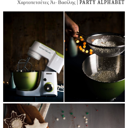
Χαρτοπετσέτες Άι- Βασίλης |
PARTY ALPHABET