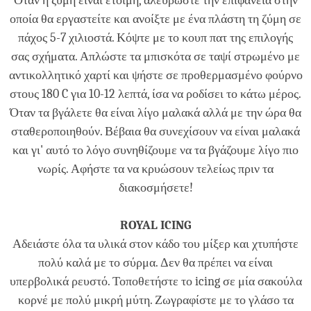
Όταν η ζύμη είναι έτοιμη, αλευρώστε την επιφάνεια στην
οποία θα εργαστείτε και ανοίξτε με ένα πλάστη τη ζύμη σε
πάχος 5-7 χιλιοστά. Κόψτε με το κουπ πατ της επιλογής
σας σχήματα. Απλώστε τα μπισκότα σε ταψί στρωμένο με
αντικολλητικό χαρτί και ψήστε σε προθερμασμένο φούρνο
στους 180 C για 10-12 λεπτά, ίσα να ροδίσει το κάτω μέρος.
Όταν τα βγάλετε θα είναι λίγο μαλακά αλλά με την ώρα θα
σταθεροποιηθούν. Βέβαια θα συνεχίσουν να είναι μαλακά
και γι' αυτό το λόγο συνηθίζουμε να τα βγάζουμε λίγο πιο
νωρίς. Αφήστε τα να κρυώσουν τελείως πριν τα
διακοσμήσετε!
ROYAL ICING
Αδειάστε όλα τα υλικά στον κάδο του μίξερ και χτυπήστε
πολύ καλά με το σύρμα. Δεν θα πρέπει να είναι
υπερβολικά ρευστό. Τοποθετήστε το icing σε μία σακούλα
κορνέ με πολύ μικρή μύτη. Ζωγραφίστε με το γλάσο τα