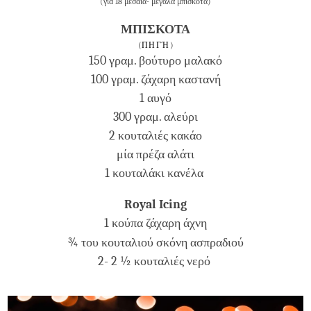
(για 18 μεσαία- μεγάλα μπισκότα)
ΜΠΙΣΚΟΤΑ
(
ΠΗΓΉ
)
150 γραμ. βούτυρο μαλακό
100 γραμ. ζάχαρη καστανή
1 αυγό
300 γραμ. αλεύρι
2 κουταλιές κακάο
μία πρέζα αλάτι
1 κουταλάκι κανέλα
Royal Icing
1 κούπα ζάχαρη άχνη
¾ του κουταλιού
σκόνη ασπραδιού
2- 2 ½ κουταλιές νερό