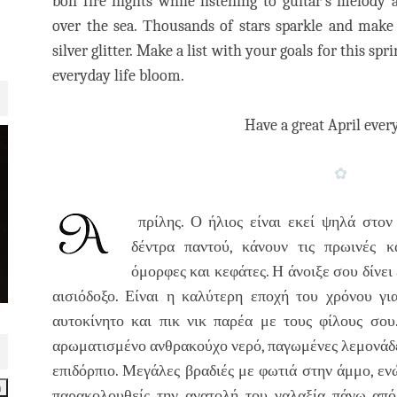
bon fire nights while listening to guitar's melody
over the sea. Τhousands of stars sparkle and make 
silver glitter. Make a list with your goals for this spr
everyday life bloom.
Have a great April ever
✿
πρίλης. Ο ήλιος είναι εκεί ψηλά στον
δέντρα παντού, κάνουν τις πρωινές κ
όμορφες και κεφάτες. Η άνοιξε σου δίνει
αισιόδοξο. Είναι η καλύτερη εποχή του χρόνου γι
αυτοκίνητο και πικ νικ παρέα με τους φίλους σου
αρωματισμένο ανθρακούχο νερό, παγωμένες λεμονάδες
επιδόρπιο. Μεγάλες βραδιές με φωτιά στην άμμο, εν
παρακολουθείς την ανατολή του γαλαξία πάνω από