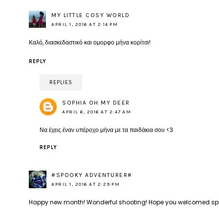
MY LITTLE COSY WORLD
APRIL 1, 2016 AT 2:14 PM
Καλό, διασκεδαστικό και ομορφο μήνα κορίτσι!
REPLY
REPLIES
SOPHIA OH MY DEER
APRIL 6, 2016 AT 2:47 AM
Να έχεις έναν υπέροχο μήνα με τα παιδάκια σου <3
REPLY
#SPOOKY ADVENTURER#
APRIL 1, 2016 AT 2:29 PM
Happy new month! Wonderful shooting! Hope you welcomed spri