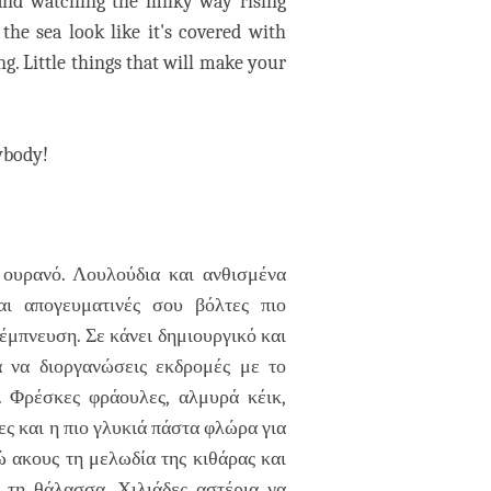
 and watching the milky way rising
the sea look like it's covered with
ing. Little things that will make your
ybody!
 ουρανό. Λουλούδια και ανθισμένα
αι απογευματινές σου βόλτες πιο
 έμπνευση. Σε κάνει δημιουργικό και
α να διοργανώσεις εκδρομές με το
. Φρέσκες φράουλες, αλμυρά κέικ,
 και η πιο γλυκιά πάστα φλώρα για
ώ ακους τη μελωδία της κιθάρας και
 τη θάλασσα. Χιλιάδες αστέρια να