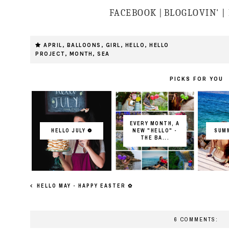
FACEBOOK
|
BLOGLOVIN' |
APRIL
,
BALLOONS
,
GIRL
,
HELLO
,
HELLO
PROJECT
,
MONTH
,
SEA
PICKS FOR YOU
EVERY MONTH, A
HELLO JULY ❁
NEW "HELLO" -
SUMM
THE BA...
HELLO MAY - HAPPY EASTER ✿
6 COMMENTS: